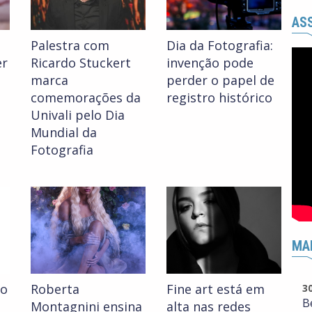
ASS
Palestra com
Dia da Fotografia:
er
Ricardo Stuckert
invenção pode
marca
perder o papel de
comemorações da
registro histórico
Univali pelo Dia
Mundial da
Fotografia
MA
 o
Roberta
Fine art está em
3
B
Montagnini ensina
alta nas redes