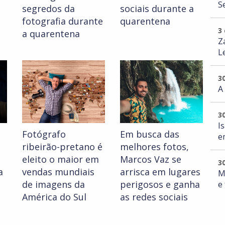
S
segredos da
sociais durante a
fotografia durante
quarentena
3
a quarentena
Z
L
3
A
3
I
Fotógrafo
Em busca das
e
ribeirão-pretano é
melhores fotos,
eleito o maior em
Marcos Vaz se
3
a
vendas mundiais
arrisca em lugares
M
de imagens da
perigosos e ganha
e
América do Sul
as redes sociais