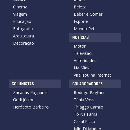
Cinema
Beleza
Viagem
Beber e Comer
Educação
Esporte
Fotografia
Mundo Pet
Arquitetura
NOTÍCIAS
Decoração
Motor
Televisão
Autoridades
Na Mídia
Viralizou na Internet
COLUNISTAS
COLABORADORES
Zacarias Pagnanelli
Rodrigo Pagliani
Godi Júnior
Tânia Voss
Heródoto Barbeiro
Thiaggo Camilo
Tô Na Fama
Casal Ricco
Julio Di Madeo