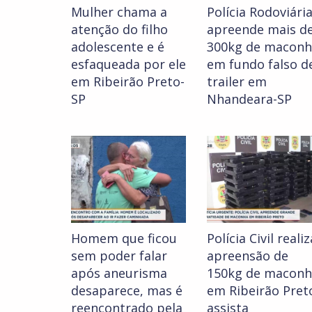
Mulher chama a
Polícia Rodoviári
atenção do filho
apreende mais d
adolescente e é
300kg de maconh
esfaqueada por ele
em fundo falso d
em Ribeirão Preto-
trailer em
SP
Nhandeara-SP
Homem que ficou
Polícia Civil realiz
sem poder falar
apreensão de
após aneurisma
150kg de maconh
desaparece, mas é
em Ribeirão Pret
reencontrado pela
assista