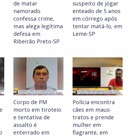
de matar
suspeito de jogar
namorado
enteado de 5 anos
confessa crime,
em córrego após
mas alega legítima
tentar matá-lo, em
defesa em
Leme-SP
Ribeirão Preto-SP
Corpo de PM
Polícia encontra
e
morto em tiroteio
cães em maus-
e tentativa de
tratos e prende
assalto é
mulher em
o
enterrado em
flagrante, em