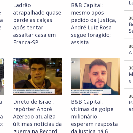
L
a
Ladrão
B&B Capital:
e
atrapalhado quase
mesmo após
3
a
perde as calças
pedido da Justiça,
B
e
após tentar
André Luiz Rosa
S
assaltar casa em
segue foragido;
Franca-SP
assista
3
A
3
M
e
3
a
Direto de Israel:
B&B Capital:
I
repórter André
vítimas de golpe
e
a
Azeredo atualiza
milionário
o;
últimas notícias da
esperam resposta
guerra na Record
da Justiça há 6