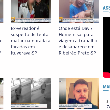
ASS
Ex-vereador é
Onde está Davi?
suspeito de tentar
Homem sai para
ge
matar namorada a
viagem a trabalho
facadas em
e desaparece em
P
Ituverava-SP
Ribeirão Preto-SP
MA
3
Z