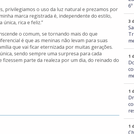
6º
s, privilegiamos o uso da luz natural e prezamos por
 minha marca registrada é, independente do estilo,
3 
nica, rica e feliz.”
Sa
anscende o comum, se tornando mais do que
Tr
ferencial é que as meninas não levam para suas
me
mília que vai ficar eternizada por muitas gerações.
e única, sendo sempre uma surpresa para cada
1 
 fizessem parte da realeza por um dia, do reinado do
Do
co
me
1 
Dr
co
re
1 
Ch