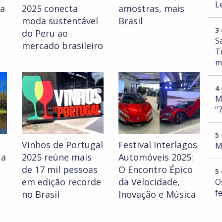
L
ia
2025 conecta
amostras, mais
moda sustentável
Brasil
3
do Peru ao
S
mercado brasileiro
T
m
4
M
"
5
Vinhos de Portugal
Festival Interlagos
M
 a
2025 reúne mais
Automóveis 2025:
de 17 mil pessoas
O Encontro Épico
5
em edição recorde
da Velocidade,
O
f
no Brasil
Inovação e Música