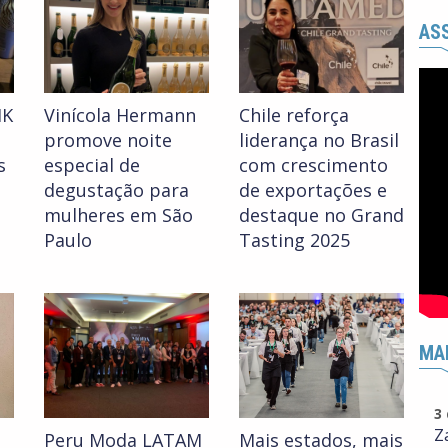
ASS
IK
Vinícola Hermann
Chile reforça
promove noite
liderança no Brasil
s
especial de
com crescimento
degustação para
de exportações e
mulheres em São
destaque no Grand
Paulo
Tasting 2025
MA
3
Z
Peru Moda LATAM
Mais estados, mais