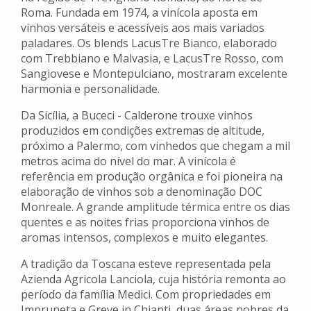
Roma. Fundada em 1974, a vinícola aposta em
vinhos versáteis e acessíveis aos mais variados
paladares. Os blends LacusTre Bianco, elaborado
com Trebbiano e Malvasia, e LacusTre Rosso, com
Sangiovese e Montepulciano, mostraram excelente
harmonia e personalidade.
Da Sicília, a Buceci - Calderone trouxe vinhos
produzidos em condições extremas de altitude,
próximo a Palermo, com vinhedos que chegam a mil
metros acima do nível do mar. A vinícola é
referência em produção orgânica e foi pioneira na
elaboração de vinhos sob a denominação DOC
Monreale. A grande amplitude térmica entre os dias
quentes e as noites frias proporciona vinhos de
aromas intensos, complexos e muito elegantes.
A tradição da Toscana esteve representada pela
Azienda Agricola Lanciola, cuja história remonta ao
período da família Medici. Com propriedades em
Impruneta e Greve in Chianti, duas áreas nobres da