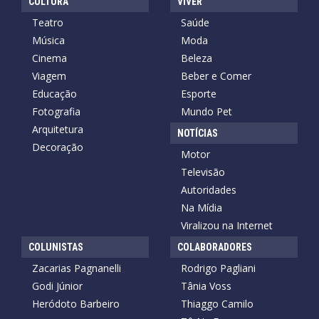
CULTURA
VIVER
Teatro
Saúde
Música
Moda
Cinema
Beleza
Viagem
Beber e Comer
Educação
Esporte
Fotografia
Mundo Pet
Arquitetura
NOTÍCIAS
Decoração
Motor
Televisão
Autoridades
Na Mídia
Viralizou na Internet
COLUNISTAS
COLABORADORES
Zacarias Pagnanelli
Rodrigo Pagliani
Godi Júnior
Tânia Voss
Heródoto Barbeiro
Thiaggo Camilo