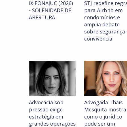
IX FONAJUC (2026)
STJ redefine regr
- SOLENIDADE DE
para Airbnb em
ABERTURA
condomínios e
amplia debate
sobre segurança 
convivência
Advocacia sob
Advogada Thais
pressão exige
Mesquita mostra
estratégia em
como o jurídico
grandes operações
pode ser um