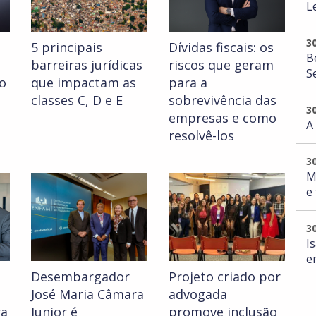
L
3
5 principais
Dívidas fiscais: os
B
barreiras jurídicas
riscos que geram
S
o
que impactam as
para a
classes C, D e E
sobrevivência das
3
empresas e como
A
resolvê-los
3
M
e
3
I
e
Desembargador
Projeto criado por
José Maria Câmara
advogada
ra
Junior é
promove inclusão