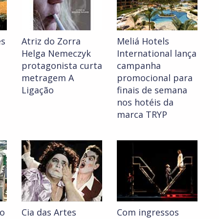
ês
Atriz do Zorra
Meliá Hotels
Helga Nemeczyk
International lança
protagonista curta
campanha
metragem A
promocional para
Ligação
finais de semana
nos hotéis da
marca TRYP
no
Cia das Artes
Com ingressos