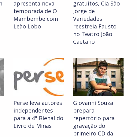
m
apresenta nova
gratuitos, Cia São
temporada de O
Jorge de
Mambembe com
Variedades
Leão Lobo
reestreia Fausto
no Teatro João
Caetano
Perse leva autores
Giovanni Souza
independentes
prepara
para a 4° Bienal do
repertório para
Livro de Minas
gravação do
primeiro CD da