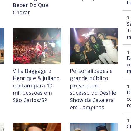
L
Beber Do Que
Chorar
3
S
T
m
1
D
c
Villa Baggage e
Personalidades e
m
Henrique & Juliano
grande público
cantam para 10
presenciam
1
D
mil pessoas em
sucesso do Desfile
c
São Carlos/SP
Show da Cavalera
r
em Campinas
1
C