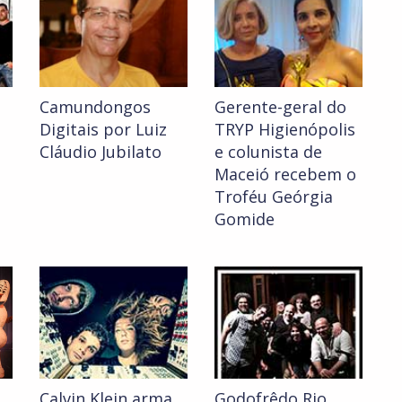
Camundongos
Gerente-geral do
Digitais por Luiz
TRYP Higienópolis
Cláudio Jubilato
e colunista de
Maceió recebem o
Troféu Geórgia
Gomide
e
Calvin Klein arma
Godofrêdo Rio