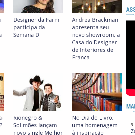
ASS
a
Designer da Farm
Andrea Brackman
participa da
apresenta seu
a
Semana D
novo showroom, a
Casa do Designer
de Interiores de
Franca
MA
a-
Rionegro &
No Dia do Livro,
?
Solimões lançam
uma homenagem
3
Z
novo single Melhor
à inspiração