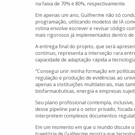
na faixa de 70% e 80%, respectivamente.
Em apenas um ano, Guilherme não só condu
programação, utilizando modelos de IA como
rotina envolve escrever e revisar código co
mais rigorosos já implementados dentro de 
A entrega final do projeto, que será apres
contínuo, representa a interseção rara entr
capacidade de adaptação rápida a tecnolog
“Consegui unir minha formação em política
regulação e produção de evidências ao univ
apenas a instituições multilaterais, mas t
biofarmacêuticas, energia e empresas sujeita
Seu plano profissional contempla, inclusiv
desse pipeline para o setor privado, focada
interpretem complexos documentos regulatór
Em um momento em que o mundo discute o im
trajetória de Guilherme mostra que tecnolog