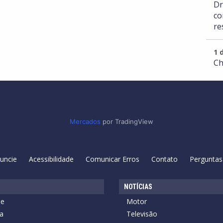
Dr
co
re
1 
Ch
Mercados
por TradingView
uncie
Acessibilidade
Comunicar Erros
Contato
Perguntas
NOTÍCIAS
de
Motor
a
Televisão