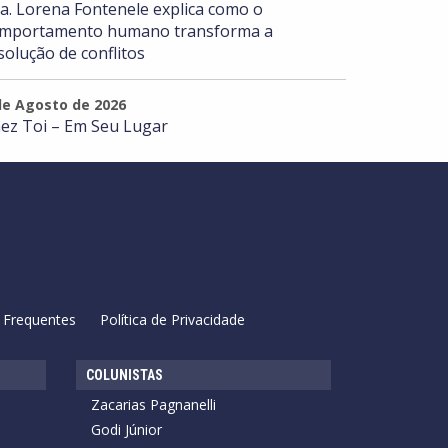
a. Lorena Fontenele explica como o
mportamento humano transforma a
solução de conflitos
de Agosto de 2026
ez Toi – Em Seu Lugar
 Frequentes
Política de Privacidade
COLUNISTAS
Zacarias Pagnanelli
Godi Júnior