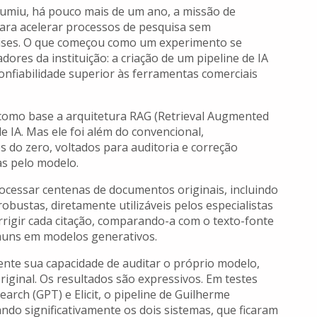
ssumiu, há pouco mais de um ano, a missão de
l para acelerar processos de pesquisa sem
lises. O que começou como um experimento se
res da instituição: a criação de um pipeline de IA
nfiabilidade superior às ferramentas comerciais
como base a arquitetura RAG (Retrieval Augmented
e IA. Mas ele foi além do convencional,
s do zero, voltados para auditoria e correção
as pelo modelo.
rocessar centenas de documentos originais, incluindo
 robustas, diretamente utilizáveis pelos especialistas
orrigir cada citação, comparando-a com o texto-fonte
omuns em modelos generativos.
ente sua capacidade de auditar o próprio modelo,
riginal. Os resultados são expressivos. Em testes
rch (GPT) e Elicit, o pipeline de Guilherme
ndo significativamente os dois sistemas, que ficaram