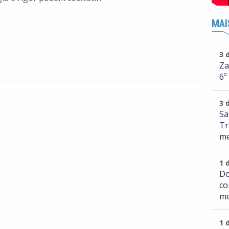
MAI
3 
Za
6º
3 
Sa
Tr
me
1 
Do
co
me
1 