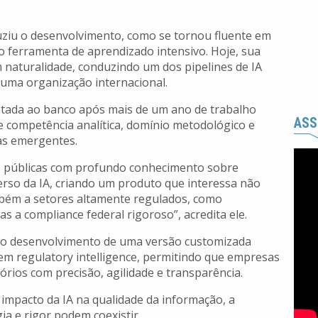
ziu o desenvolvimento, como se tornou fluente em
 ferramenta de aprendizado intensivo. Hoje, sua
m naturalidade, conduzindo um dos pipelines de IA
uma organização internacional.
entada ao banco após mais de um ano de trabalho
ASS
e competência analítica, domínio metodológico e
ias emergentes.
s públicas com profundo conhecimento sobre
erso da IA, criando um produto que interessa não
ambém a setores altamente regulados, como
s a compliance federal rigoroso”, acredita ele.
e, o desenvolvimento de uma versão customizada
 em regulatory intelligence, permitindo que empresas
ios com precisão, agilidade e transparência.
pacto da IA na qualidade da informação, a
ia e rigor podem coexistir.