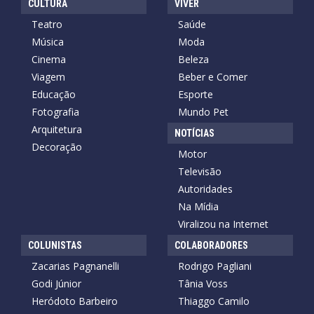
CULTURA
VIVER
Teatro
Saúde
Música
Moda
Cinema
Beleza
Viagem
Beber e Comer
Educação
Esporte
Fotografia
Mundo Pet
Arquitetura
NOTÍCIAS
Decoração
Motor
Televisão
Autoridades
Na Mídia
Viralizou na Internet
COLUNISTAS
COLABORADORES
Zacarias Pagnanelli
Rodrigo Pagliani
Godi Júnior
Tânia Voss
Heródoto Barbeiro
Thiaggo Camilo