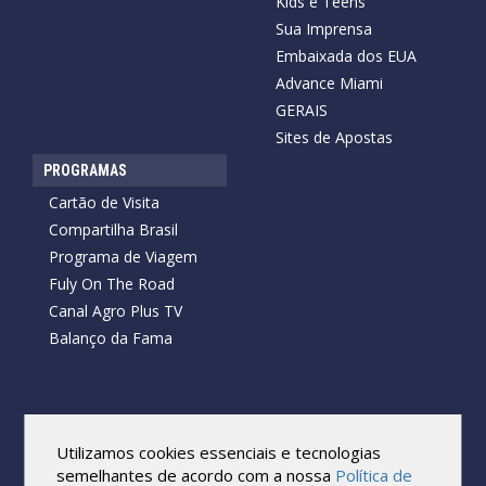
Kids e Teens
Sua Imprensa
Embaixada dos EUA
Advance Miami
GERAIS
Sites de Apostas
PROGRAMAS
Cartão de Visita
Compartilha Brasil
Programa de Viagem
Fuly On The Road
Canal Agro Plus TV
Balanço da Fama
Copyright © 2026 Cartão de Visita News.
Todos os direitos reservados.
Utilizamos cookies essenciais e tecnologias
Reprodução no todo ou em parte sob qualquer forma ou meio,
semelhantes de acordo com a nossa
Política de
sem expressa autorização por escrito do Cartão de Visita, é