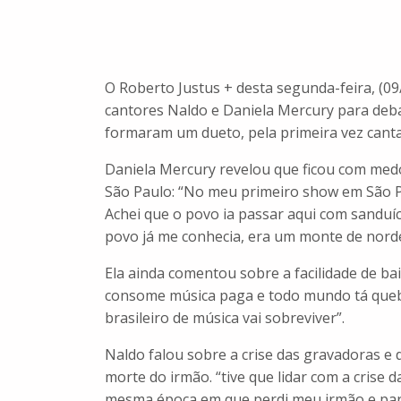
O Roberto Justus + desta segunda-feira, (09
cantores Naldo e Daniela Mercury para deba
formaram um dueto, pela primeira vez canta
Daniela Mercury revelou que ficou com me
São Paulo: “No meu primeiro show em São P
Achei que o povo ia passar aqui com sanduí
povo já me conhecia, era um monte de norde
Ela ainda comentou sobre a facilidade de bai
consome música paga e todo mundo tá queb
brasileiro de música vai sobreviver”.
Naldo falou sobre a crise das gravadoras e 
morte do irmão. “tive que lidar com a crise
mesma época em que perdi meu irmão e parc