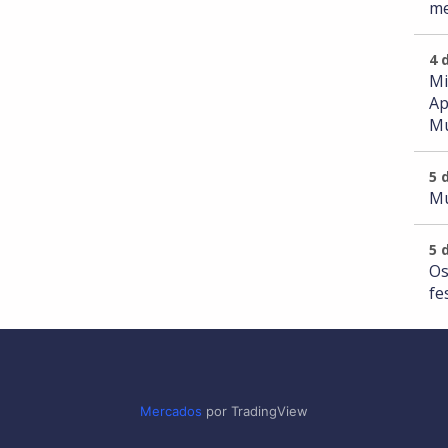
me
4 
Mi
Ap
Mu
5 
Mu
5 
Os
fe
Mercados
por TradingView