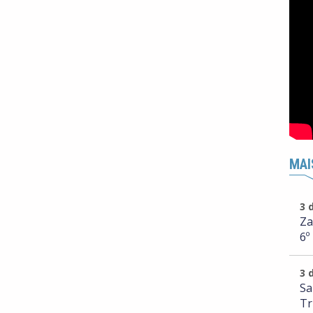
MAI
3 
Za
6º
3 
Sa
Tr