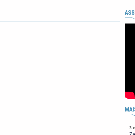
ASS
MAI
3 
Za