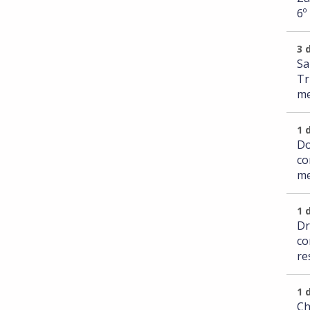
6º
3 
Sa
Tr
me
1 
Do
co
me
1 
Dr
co
re
1 
Ch