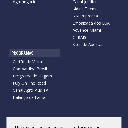
Agronegócio
Canal Jurídico
Kids e Teens
Sua Imprensa
Embaixada dos EUA
Advance Miami
GERAIS
Sites de Apostas
PROGRAMAS
Cartão de Visita
Compartilha Brasil
Programa de Viagem
Fuly On The Road
Canal Agro Plus TV
Balanço da Fama
Copyright © 2026 Cartão de Visita News.
Todos os direitos reservados.
Utilizamos cookies essenciais e tecnologias