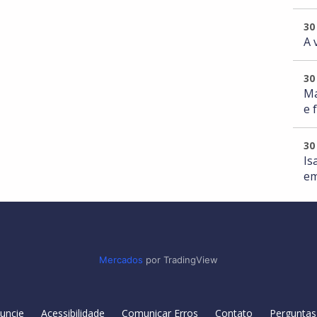
30
A 
30
Ma
e 
30
Is
em
Mercados
por TradingView
uncie
Acessibilidade
Comunicar Erros
Contato
Perguntas