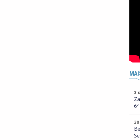
MAI
3 
Za
6º
30
Be
Se