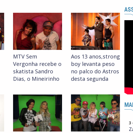
ASS
MTV Sem
Aos 13 anos,strong
Vergonha recebe o
boy levanta peso
skatista Sandro
no palco do Astros
Dias, o Mineirinho
desta segunda
MA
3
Z