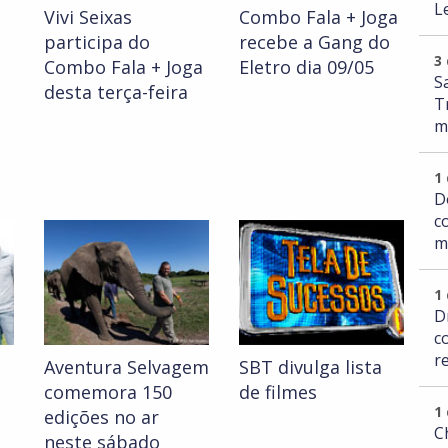
L
Vivi Seixas
Combo Fala + Joga
participa do
recebe a Gang do
3
Combo Fala + Joga
Eletro dia 09/05
S
desta terça-feira
T
m
1
D
c
m
1
D
c
r
Aventura Selvagem
SBT divulga lista
comemora 150
de filmes
1
edições no ar
C
neste sábado