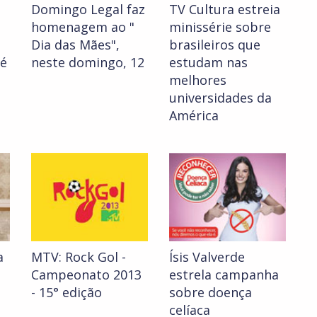
Domingo Legal faz
TV Cultura estreia
homenagem ao "
minissérie sobre
Dia das Mães",
brasileiros que
 é
neste domingo, 12
estudam nas
melhores
universidades da
América
a
MTV: Rock Gol -
Ísis Valverde
a
Campeonato 2013
estrela campanha
- 15° edição
sobre doença
celíaca