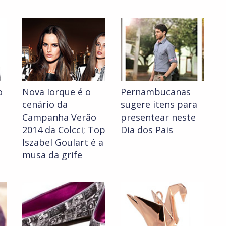
o
Nova Iorque é o
Pernambucanas
cenário da
sugere itens para
Campanha Verão
presentear neste
2014 da Colcci; Top
Dia dos Pais
Iszabel Goulart é a
musa da grife