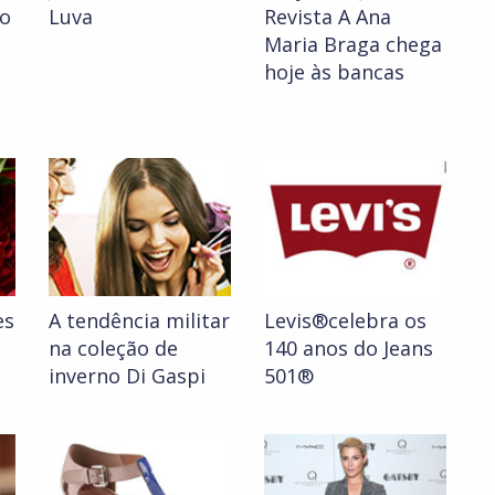
ão
Luva
Revista A Ana
Maria Braga chega
hoje às bancas
es
A tendência militar
Levis®celebra os
na coleção de
140 anos do Jeans
inverno Di Gaspi
501®