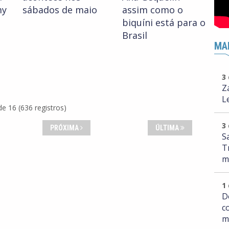
my
sábados de maio
assim como o
biquíni está para o
Brasil
MA
3
Z
L
e 16 (636 registros)
3
PRÓXIMA
ÚLTIMA
S
T
m
1
D
c
m