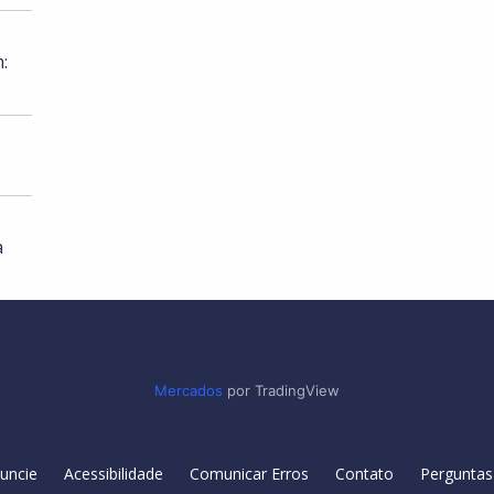
:
à
Mercados
por TradingView
uncie
Acessibilidade
Comunicar Erros
Contato
Perguntas