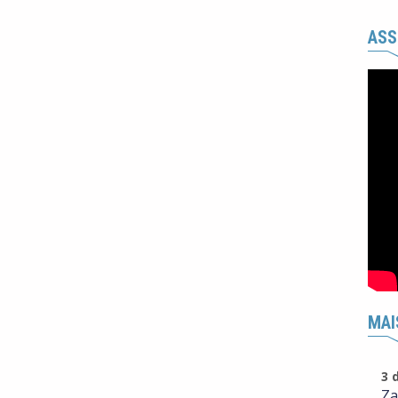
ASS
MAI
3 
Za