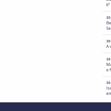
6º
30
Be
Se
30
A 
30
Ma
e 
30
Is
em