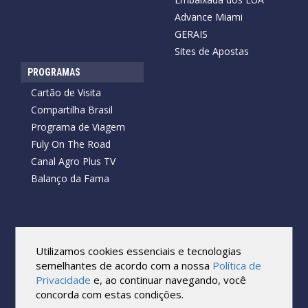
Advance Miami
GERAIS
Sites de Apostas
PROGRAMAS
Cartão de Visita
Compartilha Brasil
Programa de Viagem
Fuly On The Road
Canal Agro Plus TV
Balanço da Fama
Copyright © 2026 Cartão de Visita News.
Todos os direitos reservados.
Utilizamos cookies essenciais e tecnologias
Reprodução no todo ou em parte sob qualquer forma ou meio,
semelhantes de acordo com a nossa
Política de
sem expressa autorização por escrito do Cartão de Visita, é
Privacidade
e, ao continuar navegando, você
proibida.
concorda com estas condições.
As marcas e imagens utilizadas no projeto são os direitos autorais
de seus respectivos proprietários. Eles são usados ​​apenas para fins