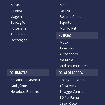
Música
Moda
Cinema
Beleza
Viagem
Beber e Comer
Educação
Esporte
Fotografia
Mundo Pet
Arquitetura
NOTÍCIAS
Decoração
Motor
Televisão
Autoridades
Na Mídia
Viralizou na Internet
COLUNISTAS
COLABORADORES
Zacarias Pagnanelli
Rodrigo Pagliani
Godi Júnior
Tânia Voss
Heródoto Barbeiro
Thiaggo Camilo
Tô Na Fama
Casal Ricco