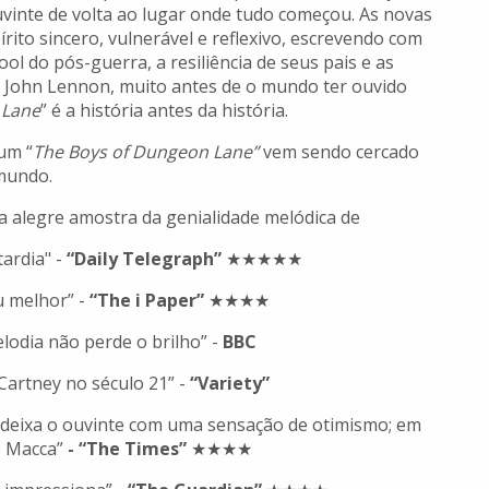
uvinte de volta ao lugar onde tudo começou. As novas
ito sincero, vulnerável e reflexivo, escrevendo com
ol do pós-guerra, a resiliência de seus pais e as
 John Lennon, muito antes de o mundo ter ouvido
 Lane
” é a história antes da história.
um “
The Boys of Dungeon Lane”
vem sendo cercado
 mundo.
 alegre amostra da genialidade melódica de
ardia" -
“Daily Telegraph”
★★★★★
u melhor” -
“The i Paper”
★★★★
lodia não perde o brilho” -
BBC
artney no século 21” -
“Variety”
deixa o ouvinte com uma sensação de otimismo; em
o Macca”
- “The Times”
★★★★