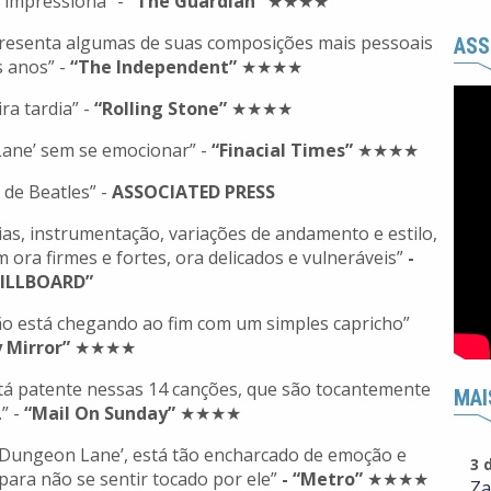
 impressiona” -
“The Guardian”
★★★★
resenta algumas de suas composições mais pessoais
ASS
s anos” -
“The Independent”
★★★★
ra tardia” -
“Rolling Stone”
★★★★
Lane’ sem se emocionar” -
“Finacial Times”
★★★★
 de Beatles” -
ASSOCIATED PRESS
as, instrumentação, variações de andamento e estilo,
 ora firmes e fortes, ora delicados e vulneráveis”
-
BILLBOARD”
não está chegando ao fim com um simples capricho”
 Mirror”
★★★★
tá patente nessas 14 canções, que são tocantemente
MAI
” -
“Mail On Sunday”
★★★★
f Dungeon Lane’, está tão encharcado de emoção e
3 
ara não se sentir tocado por ele”
- “Metro”
★★★★
Za