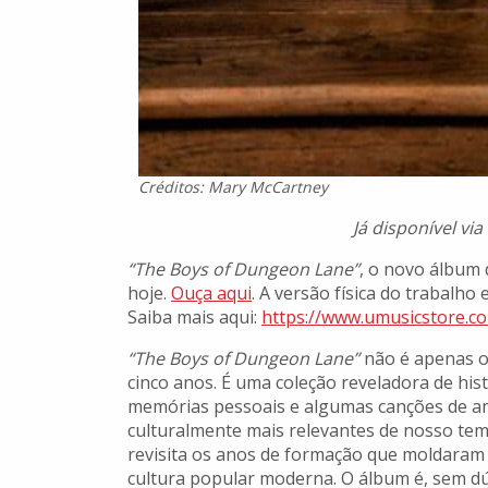
Créditos: Mary McCartney
Já disponível vi
“The Boys of Dungeon Lane”
, o novo álbum 
hoje.
Ouça aqui
. A versão física do trabalho
Saiba mais aqui:
https://www.umusicstore.c
“The Boys of Dungeon Lane”
não é apenas o
cinco anos. É uma coleção reveladora de hi
memórias pessoais e algumas canções de amo
culturalmente mais relevantes de nosso temp
revisita os anos de formação que moldaram 
cultura popular moderna. O álbum é, sem dúv