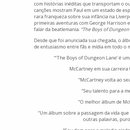
com histórias inéditas que transportam o o
canções mostram Paul em um estado de espír
rara franqueza sobre sua infância na Liverpo
primeiras aventuras com George Harrison e
falar da beatlemania.
“The Boys of Dungeon
Desde que foi anunciada sua chegada, o álb
de entusiasmo entre fãs e mídia em todo o
“‘The Boys of Dungeon Lane’ é uma
McCartney em sua carreira t
“McCartney volta ao se
“Seu talento para a me
“O melhor álbum de McC
“Um álbum sobre a passagem da vida que 
outras palavras, pur