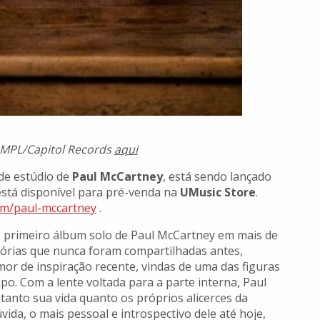
a MPL/Capitol Records
aqui
de estúdio de
Paul McCartney
, está sendo lançado
 está disponível para pré-venda na
UMusic Store
.
om/
paul-mccartney
.
 primeiro álbum solo de Paul McCartney em mais de
stórias que nunca foram compartilhadas antes,
r de inspiração recente, vindas de uma das figuras
o. Com a lente voltada para a parte interna, Paul
tanto sua vida quanto os próprios alicerces da
ida, o mais pessoal e introspectivo dele até hoje,