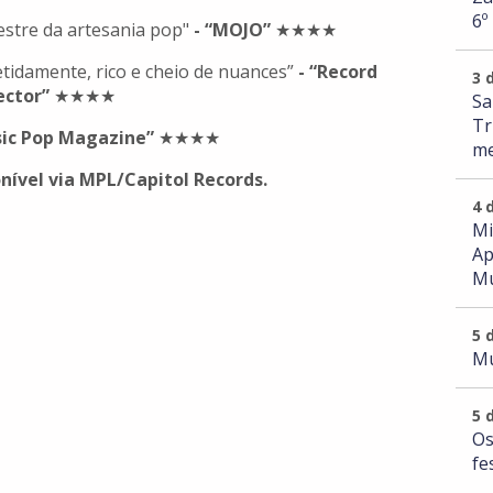
6º
tre da artesania pop"
- “MOJO”
★★★★
tidamente, rico e cheio de nuances”
- “Record
3 
ector”
★★★★
Sa
Tr
sic Pop Magazine”
★★★★
me
nível via MPL/Capitol Records.
4 
Mi
Ap
Mu
5 
Mu
5 
Os
fe