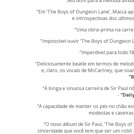
“Seu dom para a melodia ainda
“Em ‘The Boys of Dungeon Lane’, Macca ap
e introspectivas dos último
“Uma obra-prima na carrei
“Impossível ouvir ‘The Boys of Dungeon 
“Imperdível para todo fã
"Deliciosamente beatle em termos de melodi
e, claro, os vocais de McCartney, que soam
“
“A longa e sinuosa carreira de Sir Paul 
-
“Daily
“A capacidade de manter os pés no chão es
modestas e caseiras.
"O novo álbum de Sir Paul, ‘The Boys o
sinceridade que você tem que ser um robô p