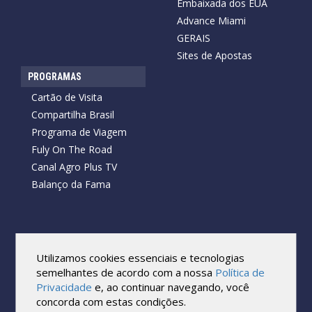
Embaixada dos EUA
Advance Miami
GERAIS
Sites de Apostas
PROGRAMAS
Cartão de Visita
Compartilha Brasil
Programa de Viagem
Fuly On The Road
Canal Agro Plus TV
Balanço da Fama
Copyright © 2026 Cartão de Visita News.
Todos os direitos reservados.
Utilizamos cookies essenciais e tecnologias
Reprodução no todo ou em parte sob qualquer forma ou meio,
semelhantes de acordo com a nossa
Política de
sem expressa autorização por escrito do Cartão de Visita, é
Privacidade
e, ao continuar navegando, você
proibida.
concorda com estas condições.
As marcas e imagens utilizadas no projeto são os direitos autorais