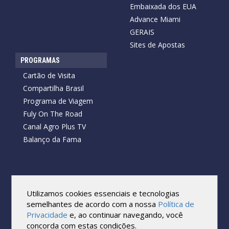
Embaixada dos EUA
Advance Miami
GERAIS
Sites de Apostas
PROGRAMAS
Cartão de Visita
Compartilha Brasil
Programa de Viagem
Fuly On The Road
Canal Agro Plus TV
Balanço da Fama
Copyright © 2026 Cartão de Visita News.
Todos os direitos reservados.
Utilizamos cookies essenciais e tecnologias
Reprodução no todo ou em parte sob qualquer forma ou meio,
semelhantes de acordo com a nossa
Política de
sem expressa autorização por escrito do Cartão de Visita, é
Privacidade
e, ao continuar navegando, você
proibida.
concorda com estas condições.
As marcas e imagens utilizadas no projeto são os direitos autorais