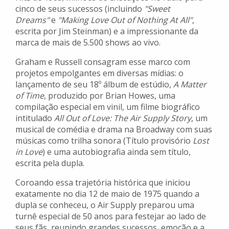
cinco de seus sucessos (incluindo
"Sweet
Dreams"
e
"Making Love Out of Nothing At All"
,
escrita por Jim Steinman) e a impressionante da
marca de mais de 5.500 shows ao vivo.
Graham e Russell consagram esse marco com
projetos empolgantes em diversas mídias: o
lançamento de seu 18º álbum de estúdio,
A Matter
of Time
, produzido por Brian Howes, uma
compilação especial em vinil, um filme biográfico
intitulado
All Out of Love: The Air Supply Story
, um
musical de comédia e drama na Broadway com suas
músicas como trilha sonora (Título provisório
Lost
in Love
) e uma autobiografia ainda sem título,
escrita pela dupla.
Coroando essa trajetória histórica que iniciou
exatamente no dia 12 de maio de 1975 quando a
dupla se conheceu, o Air Supply preparou uma
turnê especial de 50 anos para festejar ao lado de
seus fãs, reunindo grandes sucessos, emoção e a