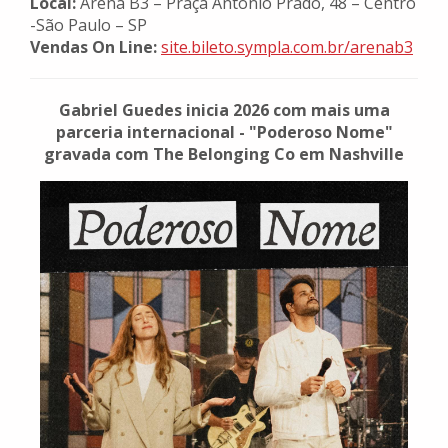
Local:
Arena B3 – Praça Antônio Prado, 48 – Centro
-São Paulo – SP
Vendas On Line:
site.bileto.sympla.com.br/arenab3
Gabriel Guedes inicia 2026 com mais uma
parceria internacional - "Poderoso Nome"
gravada com The Belonging Co em Nashville