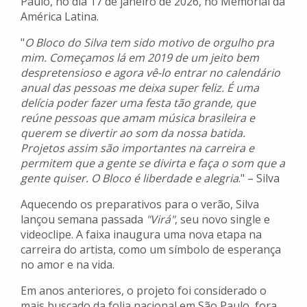
Paulo, no dia 17 de janeiro de 2026, no Memorial da
América Latina.
"
O Bloco do Silva tem sido motivo de orgulho pra
mim. Começamos lá em 2019 de um jeito bem
despretensioso e agora vê-lo entrar no calendário
anual das pessoas me deixa super feliz. É uma
delícia poder fazer uma festa tão grande, que
reúne pessoas que amam música brasileira e
querem se divertir ao som da nossa batida.
Projetos assim são importantes na carreira e
permitem que a gente se divirta e faça o som que a
gente quiser. O Bloco é liberdade e alegria
." – Silva
Aquecendo os preparativos para o verão, Silva
lançou semana passada
"Virá"
, seu novo single e
videoclipe. A faixa inaugura uma nova etapa na
carreira do artista, como um símbolo de esperança
no amor e na vida.
Em anos anteriores, o projeto foi considerado o
mais buscado da folia nacional em São Paulo, fora