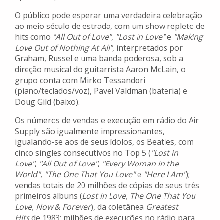
O público pode esperar uma verdadeira celebração
ao meio século de estrada, com um show repleto de
hits como
"All Out of Love"
,
"Lost in Love"
e
"Making
Love Out of Nothing At All"
, interpretados por
Graham, Russel e uma banda poderosa, sob a
direção musical do guitarrista Aaron McLain, o
grupo conta com Mirko Tessandori
(piano/teclados/voz), Pavel Valdman (bateria) e
Doug Gild (baixo).
Os números de vendas e execução em rádio do Air
Supply são igualmente impressionantes,
igualando-se aos de seus ídolos, os Beatles, com
cinco singles consecutivos no Top 5 (
"Lost in
Love"
,
"All Out of Love"
,
"Every Woman in the
World"
,
"The One That You Love"
e
"Here I Am"
);
vendas totais de 20 milhões de cópias de seus três
primeiros álbuns (
Lost in Love, The One That You
Love, Now & Forever
), da coletânea
Greatest
Hits
de 1983; milhões de execuções no rádio para