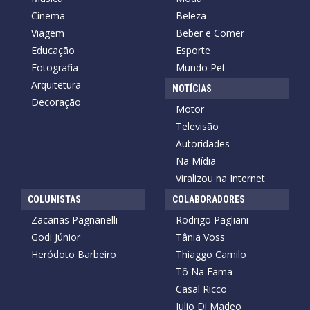
Cinema
Beleza
Viagem
Beber e Comer
Educação
Esporte
Fotografia
Mundo Pet
Arquitetura
NOTÍCIAS
Decoração
Motor
Televisão
Autoridades
Na Mídia
Viralizou na Internet
COLUNISTAS
COLABORADORES
Zacarias Pagnanelli
Rodrigo Pagliani
Godi Júnior
Tânia Voss
Heródoto Barbeiro
Thiaggo Camilo
Tô Na Fama
Casal Ricco
Julio Di Madeo