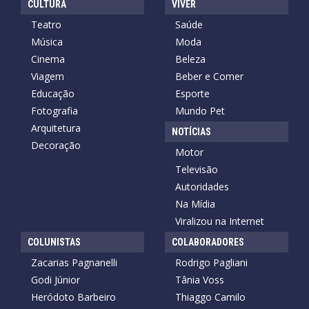
CULTURA
VIVER
Teatro
Saúde
Música
Moda
Cinema
Beleza
Viagem
Beber e Comer
Educação
Esporte
Fotografia
Mundo Pet
Arquitetura
NOTÍCIAS
Decoração
Motor
Televisão
Autoridades
Na Mídia
Viralizou na Internet
COLUNISTAS
COLABORADORES
Zacarias Pagnanelli
Rodrigo Pagliani
Godi Júnior
Tânia Voss
Heródoto Barbeiro
Thiaggo Camilo