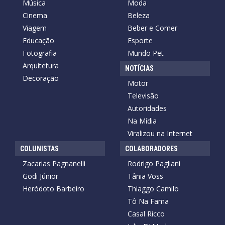
Música
Moda
Cinema
Beleza
Viagem
Beber e Comer
Educação
Esporte
Fotografia
Mundo Pet
Arquitetura
NOTÍCIAS
Decoração
Motor
Televisão
Autoridades
Na Mídia
Viralizou na Internet
COLUNISTAS
COLABORADORES
Zacarias Pagnanelli
Rodrigo Pagliani
Godi Júnior
Tânia Voss
Heródoto Barbeiro
Thiaggo Camilo
Tô Na Fama
Casal Ricco