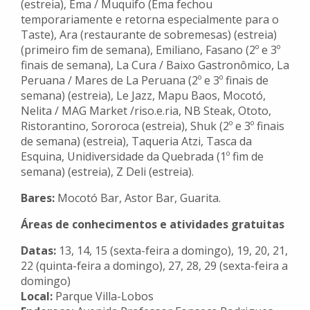
(estreia), Ema / Muquifo (Ema fechou
temporariamente e retorna especialmente para o
Taste), Ara (restaurante de sobremesas) (estreia)
(primeiro fim de semana), Emiliano, Fasano (2º e 3º
finais de semana), La Cura / Baixo Gastronômico, La
Peruana / Mares de La Peruana (2º e 3º finais de
semana) (estreia), Le Jazz, Mapu Baos, Mocotó,
Nelita / MAG Market /riso.e.ria, NB Steak, Ototo,
Ristorantino, Sororoca (estreia), Shuk (2º e 3º finais
de semana) (estreia), Taqueria Atzi, Tasca da
Esquina, Unidiversidade da Quebrada (1º fim de
semana) (estreia), Z Deli (estreia).
Bares:
Mocotó Bar, Astor Bar, Guarita.
Áreas de conhecimentos e atividades gratuitas
Datas:
13, 14, 15 (sexta-feira a domingo), 19, 20, 21,
22 (quinta-feira a domingo), 27, 28, 29 (sexta-feira a
domingo)
Local:
Parque Villa-Lobos