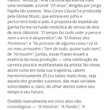
inédito
"Ainda Já"
, Ana Carolina apresenta mais
uma novidade: a turnê
"25 Anas"
, dirigida por Jorge
Fajalla (do sucesso
"Ana Canta Cássia"
) e produzida
pela Global Music, que estreia em julho e
percorrerá todo o país. A proposta do espetáculo
ganha forma na fusão simbólica de versos de dois
de seus clássicos:
"O tempo faz tudo valer a pena e
nem o erro é desperdício"
, de
"O Avesso dos
Ponteiros"
, e
"Se precisar de alguma coisa / vá lá
no meu armazém / Tem de tudo, quase tudo tem"
,
de
"Armazém"
. Juntas, essas frases ecoam a
essência da nova produção — uma celebração da
carreira plural e multifacetada da artista. No show,
assim como em toda sua trajetória, cabem
harmoniosamente 25 (ou talvez mais) Anas, seja
aquela dos grandes sucessos, das mais variadas
sonoridades e, claro, do olhar atento sobre seu
tempo e seu futuro.
Dividido teatralmente em cinco atos não
cronológicos —
"A História"
,
"A Paixão"
,
"A