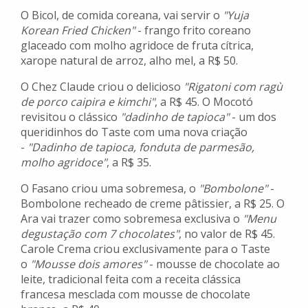
O Bicol, de comida coreana, vai servir o
"Yuja
Korean Fried Chicken"
- frango frito coreano
glaceado com molho agridoce de fruta cítrica,
xarope natural de arroz, alho mel, a R$ 50.
O Chez Claude criou o delicioso
"Rigatoni com ragù
de porco caipira e kimchi"
, a R$ 45. O Mocotó
revisitou o clássico
"dadinho de tapioca"
- um dos
queridinhos do Taste com uma nova criação
-
"Dadinho de tapioca, fonduta de parmesão,
molho agridoce"
, a R$ 35.
O Fasano criou uma sobremesa, o
"Bombolone"
-
Bombolone recheado de creme pâtissier, a R$ 25. O
Ara vai trazer como sobremesa exclusiva o
"Menu
degustação com 7 chocolates"
, no valor de R$ 45.
Carole Crema criou exclusivamente para o Taste
o
"Mousse dois amores"
- mousse de chocolate ao
leite, tradicional feita com a receita clássica
francesa mesclada com mousse de chocolate