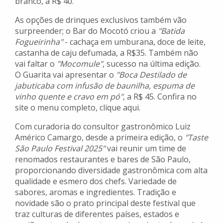
branco, a R$ 40.
As opções de drinques exclusivos também vão
surpreender; o Bar do Mocotó criou a
"Batida
Fogueirinha"
- cachaça em umburana, doce de leite,
castanha de caju defumada, a R$35. Também não
vai faltar o
"Mocomule"
, sucesso na última edição.
O Guarita vai apresentar o
"Boca Destilado de
jabuticaba com infusão de baunilha, espuma de
vinho quente e cravo em pó"
, a R$ 45. Confira no
site o menu completo, clique aqui.
Com curadoria do consultor gastronômico Luiz
Américo Camargo, desde a primeira edição, o
"Taste
São Paulo Festival 2025"
vai reunir um time de
renomados restaurantes e bares de São Paulo,
proporcionando diversidade gastronômica com alta
qualidade e esmero dos chefs. Variedade de
sabores, aromas e ingredientes. Tradição e
novidade são o prato principal deste festival que
traz culturas de diferentes países, estados e