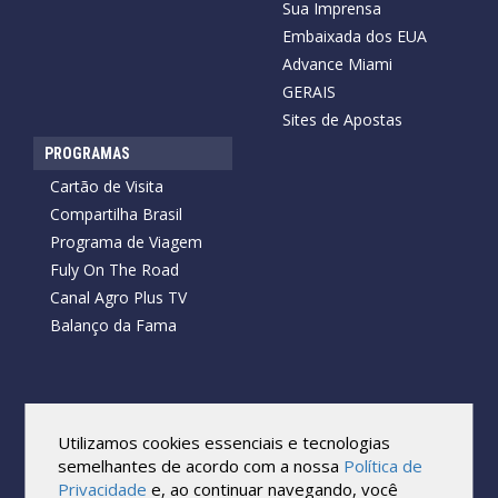
Sua Imprensa
Embaixada dos EUA
Advance Miami
GERAIS
Sites de Apostas
PROGRAMAS
Cartão de Visita
Compartilha Brasil
Programa de Viagem
Fuly On The Road
Canal Agro Plus TV
Balanço da Fama
Copyright © 2026 Cartão de Visita News.
Todos os direitos reservados.
Utilizamos cookies essenciais e tecnologias
Reprodução no todo ou em parte sob qualquer forma ou meio,
semelhantes de acordo com a nossa
Política de
sem expressa autorização por escrito do Cartão de Visita, é
Privacidade
e, ao continuar navegando, você
proibida.