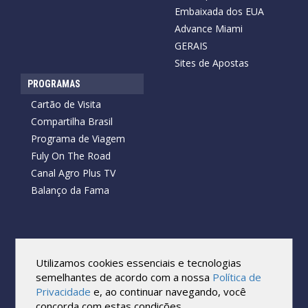
Embaixada dos EUA
Advance Miami
GERAIS
Sites de Apostas
PROGRAMAS
Cartão de Visita
Compartilha Brasil
Programa de Viagem
Fuly On The Road
Canal Agro Plus TV
Balanço da Fama
Copyright © 2026 Cartão de Visita News.
Todos os direitos reservados.
Utilizamos cookies essenciais e tecnologias
Reprodução no todo ou em parte sob qualquer forma ou meio,
semelhantes de acordo com a nossa
Política de
sem expressa autorização por escrito do Cartão de Visita, é
Privacidade
e, ao continuar navegando, você
proibida.
concorda com estas condições.
As marcas e imagens utilizadas no projeto são os direitos autorais