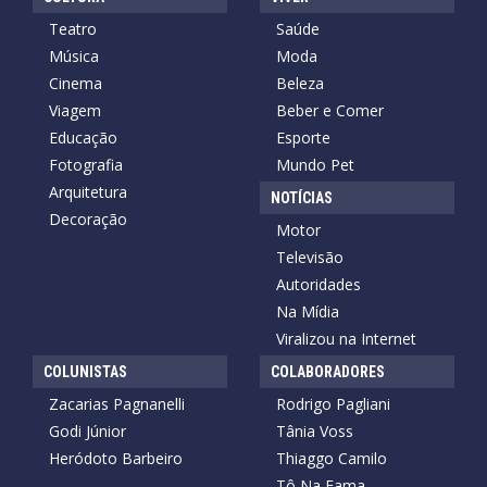
Teatro
Saúde
Música
Moda
Cinema
Beleza
Viagem
Beber e Comer
Educação
Esporte
Fotografia
Mundo Pet
Arquitetura
NOTÍCIAS
Decoração
Motor
Televisão
Autoridades
Na Mídia
Viralizou na Internet
COLUNISTAS
COLABORADORES
Zacarias Pagnanelli
Rodrigo Pagliani
Godi Júnior
Tânia Voss
Heródoto Barbeiro
Thiaggo Camilo
Tô Na Fama