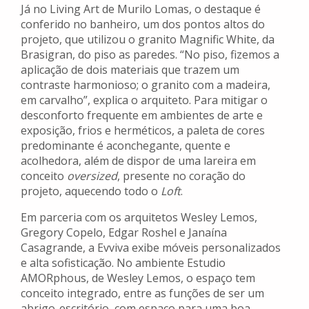
Já no Living Art de Murilo Lomas, o destaque é
conferido no banheiro, um dos pontos altos do
projeto, que utilizou o granito Magnific White, da
Brasigran, do piso as paredes. “No piso, fizemos a
aplicação de dois materiais que trazem um
contraste harmonioso; o granito com a madeira,
em carvalho”, explica o arquiteto. Para mitigar o
desconforto frequente em ambientes de arte e
exposição, frios e herméticos, a paleta de cores
predominante é aconchegante, quente e
acolhedora, além de dispor de uma lareira em
conceito
oversized
, presente no coração do
projeto, aquecendo todo o
Loft
.
Em parceria com os arquitetos Wesley Lemos,
Gregory Copelo, Edgar Roshel e Janaína
Casagrande, a Evviva exibe móveis personalizados
e alta sofisticação. No ambiente Estudio
AMORphous, de Wesley Lemos, o espaço
tem
conceito integrado, entre as funções de ser um
abrigo-escritório, com espaço para uma boa