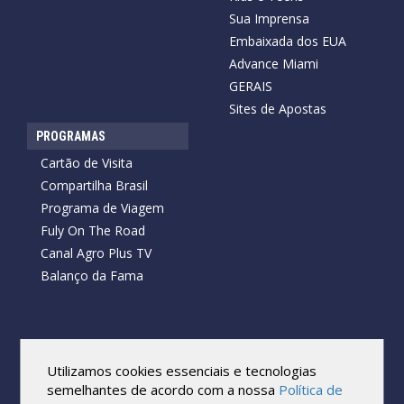
Sua Imprensa
Embaixada dos EUA
Advance Miami
GERAIS
Sites de Apostas
PROGRAMAS
Cartão de Visita
Compartilha Brasil
Programa de Viagem
Fuly On The Road
Canal Agro Plus TV
Balanço da Fama
Copyright © 2026 Cartão de Visita News.
Todos os direitos reservados.
Utilizamos cookies essenciais e tecnologias
Reprodução no todo ou em parte sob qualquer forma ou meio,
semelhantes de acordo com a nossa
Política de
sem expressa autorização por escrito do Cartão de Visita, é