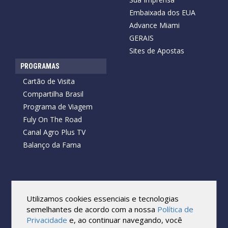
Embaixada dos EUA
Advance Miami
GERAIS
Sites de Apostas
PROGRAMAS
Cartão de Visita
Compartilha Brasil
Programa de Viagem
Fuly On The Road
Canal Agro Plus TV
Balanço da Fama
Copyright © 2026 Cartão de Visita News.
Todos os direitos reservados.
Utilizamos cookies essenciais e tecnologias
Reprodução no todo ou em parte sob qualquer forma ou meio,
semelhantes de acordo com a nossa
Política de
sem expressa autorização por escrito do Cartão de Visita, é
Privacidade
e, ao continuar navegando, você
proibida.