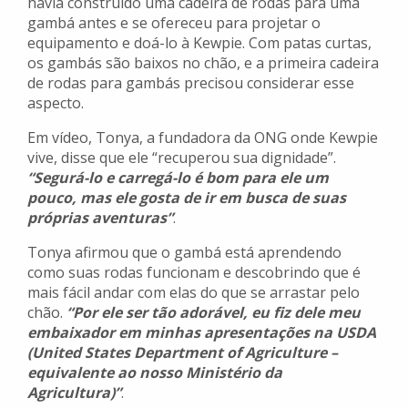
havia construído uma cadeira de rodas para uma
gambá antes e se ofereceu para projetar o
equipamento e doá-lo à Kewpie. Com patas curtas,
os gambás são baixos no chão, e a primeira cadeira
de rodas para gambás precisou considerar esse
aspecto.
Em vídeo, Tonya, a fundadora da ONG onde Kewpie
vive, disse que ele “recuperou sua dignidade”.
“Segurá-lo e carregá-lo é bom para ele um
pouco, mas ele gosta de ir em busca de suas
próprias aventuras”
.
Tonya afirmou que o gambá está aprendendo
como suas rodas funcionam e descobrindo que é
mais fácil andar com elas do que se arrastar pelo
chão.
“Por ele ser tão adorável, eu fiz dele meu
embaixador em minhas apresentações na USDA
(United States Department of Agriculture –
equivalente ao nosso Ministério da
Agricultura)”
.