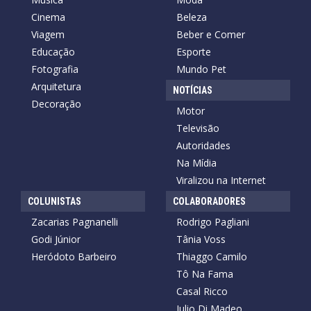
Cinema
Beleza
Viagem
Beber e Comer
Educação
Esporte
Fotografia
Mundo Pet
Arquitetura
NOTÍCIAS
Decoração
Motor
Televisão
Autoridades
Na Mídia
Viralizou na Internet
COLUNISTAS
COLABORADORES
Zacarias Pagnanelli
Rodrigo Pagliani
Godi Júnior
Tânia Voss
Heródoto Barbeiro
Thiaggo Camilo
Tô Na Fama
Casal Ricco
Julio Di Madeo