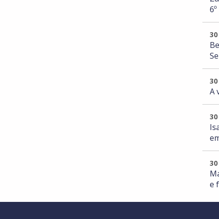
6º
30
Be
Se
30
A 
30
Is
em
30
Ma
e 