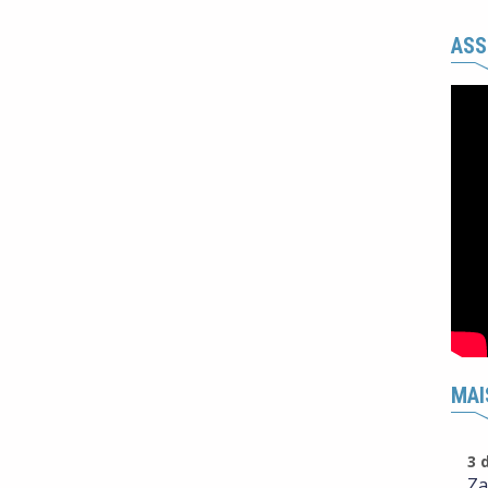
ASS
MAI
3 
Za