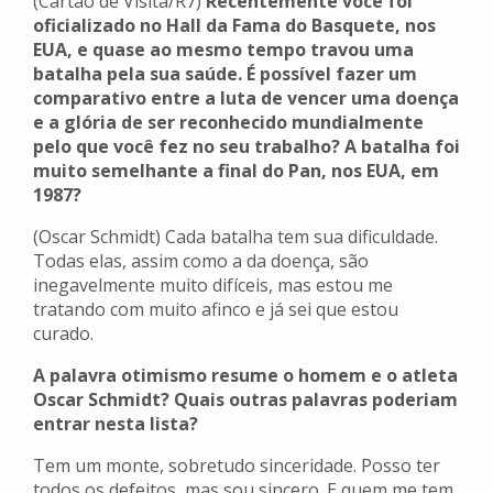
(Cartão de Visita/R7)
Recentemente você foi
oficializado no Hall da Fama do Basquete, nos
EUA, e quase ao mesmo tempo travou uma
batalha pela sua saúde. É possível fazer um
comparativo entre a luta de vencer uma doença
e a glória de ser reconhecido mundialmente
pelo que você fez no seu trabalho? A batalha foi
muito semelhante a final do Pan, nos EUA, em
1987?
(Oscar Schmidt) Cada batalha tem sua dificuldade.
Todas elas, assim como a da doença, são
inegavelmente muito difíceis, mas estou me
tratando com muito afinco e já sei que estou
curado.
A palavra otimismo resume o homem e o atleta
Oscar Schmidt? Quais outras palavras poderiam
entrar nesta lista?
Tem um monte, sobretudo sinceridade. Posso ter
todos os defeitos, mas sou sincero. E quem me tem