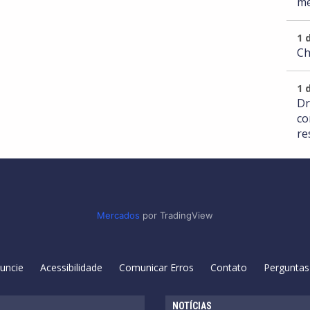
me
1 
Ch
1 
Dr
co
re
Mercados
por TradingView
uncie
Acessibilidade
Comunicar Erros
Contato
Perguntas
NOTÍCIAS