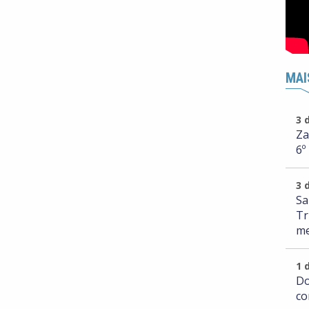
MAI
3 
Za
6º
3 
Sa
Tr
me
1 
Do
co