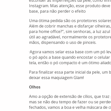
esconder as imperfeições da pele, como linhas
Instagram. Mas atenção, esse produto deve
base, para não perder o efeito
Uma ótima pedida são os protetores solares 
Além de cobrir manchas e disfarçar olheiras,
para home office?”, sim senhoras, a luz azul
útil ao agradável, normalmente os protetores
mãos, dispensando o uso de pinceis.
·Agora vamos selar essa base com um pó leve
o pó após a base quando encostar o celular 
tela, então o pó compacto é um ótimo aliado
Para finalizar essa parte inicial da pele, u
deixar essa maquiagem Glam!
Olhos
Amo a opção de extensão de cílios, que traz 
mas se não deu tempo de fazer ou se perde
fechados, vamos a boa e velha máscara de cíl