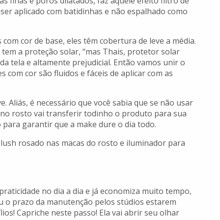
 finas e poros dilatados, faz aquele efeito filtro de
 ser aplicado com batidinhas e não espalhado como
com cor de base, eles têm cobertura de leve a média.
 tem a proteção solar, “mas Thais, protetor solar
 da tela e altamente prejudicial. Então vamos unir o
 com cor são fluidos e fáceis de aplicar com as
. Aliás, é necessário que você sabia que se não usar
no rosto vai transferir todinho o produto para sua
 para garantir que a make dure o dia todo.
m blush rosado nas macas do rosto e iluminador para
praticidade no dia a dia e já economiza muito tempo,
u o prazo da manutenção pelos stúdios estarem
ios! Capriche neste passo! Ela vai abrir seu olhar