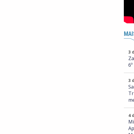
MAI
3 
Za
6º
3 
Sa
Tr
me
4 
Mi
Ap