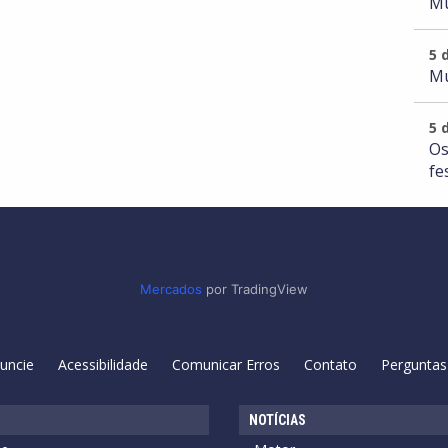
Mu
5 
Mu
5 
Os
fe
Mercados
por TradingView
uncie
Acessibilidade
Comunicar Erros
Contato
Perguntas
NOTÍCIAS