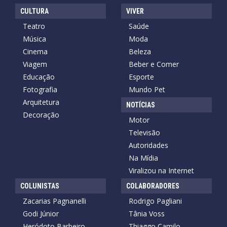
CULTURA
VIVER
Teatro
Saúde
Música
Moda
Cinema
Beleza
Viagem
Beber e Comer
Educação
Esporte
Fotografia
Mundo Pet
Arquitetura
NOTÍCIAS
Decoração
Motor
Televisão
Autoridades
Na Mídia
Viralizou na Internet
COLUNISTAS
COLABORADORES
Zacarias Pagnanelli
Rodrigo Pagliani
Godi Júnior
Tânia Voss
Heródoto Barbeiro
Thiaggo Camilo