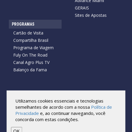
Advance Miami
GERAIS
Sites de Apostas
PROGRAMAS
Cartão de Visita
Compartilha Brasil
Programa de Viagem
Fuly On The Road
Canal Agro Plus TV
Balanço da Fama
Copyright © 2026 Cartão de Visita News.
Todos os direitos reservados.
Utilizamos cookies essenciais e tecnologias
Reprodução no todo ou em parte sob qualquer forma ou meio,
semelhantes de acordo com a nossa
Política de
sem expressa autorização por escrito do Cartão de Visita, é
Privacidade
e, ao continuar navegando, você
proibida.
concorda com estas condições.
As marcas e imagens utilizadas no projeto são os direitos autorais
de seus respectivos proprietários. Eles são usados ​​apenas para fins
de exibição.
OK