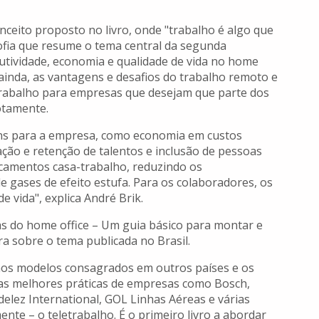
ceito proposto no livro, onde "trabalho é algo que
osofia que resume o tema central da segunda
utividade, economia e qualidade de vida no home
 ainda, as vantagens e desafios do trabalho remoto e
rabalho para empresas que desejam que parte dos
otamente.
gens para a empresa, como economia em custos
ação e retenção de talentos e inclusão de pessoas
locamentos casa-trabalho, reduzindo os
 gases de efeito estufa. Para os colaboradores, os
 vida", explica André Brik.
as do home office – Um guia básico para montar e
ra sobre o tema publicada no Brasil.
amos modelos consagrados em outros países e os
o as melhores práticas de empresas como Bosch,
delez International, GOL Linhas Aéreas e várias
nte – o teletrabalho. É o primeiro livro a abordar