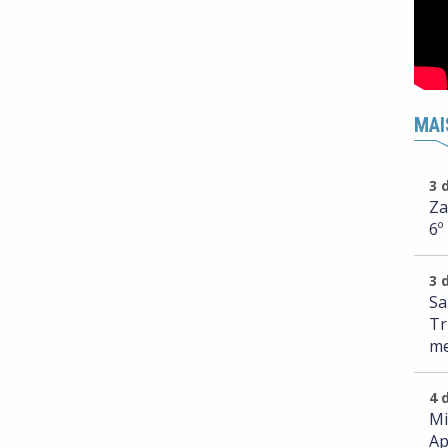
MAI
3 
Za
6º
3 
Sa
Tr
me
4 
Mi
Ap