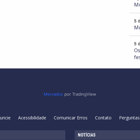
Mu
5 
Mu
5 
Os
fe
Mercados
por TradingView
uncie
Acessibilidade
Comunicar Erros
Contato
Perguntas
NOTÍCIAS