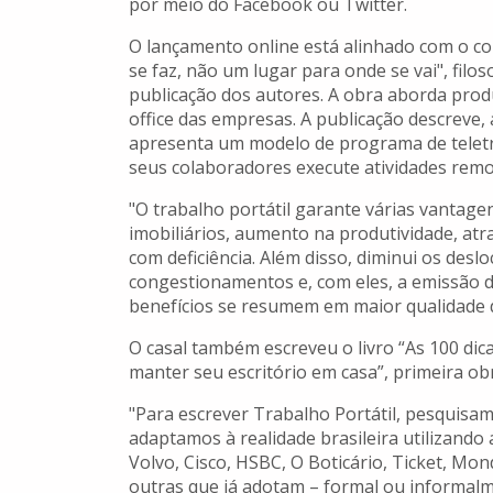
por meio do Facebook ou Twitter.
O lançamento online está alinhado com o con
se faz, não um lugar para onde se vai", fil
publicação dos autores. A obra aborda prod
office das empresas. A publicação descreve,
apresenta um modelo de programa de telet
seus colaboradores execute atividades rem
"O trabalho portátil garante várias vanta
imobiliários, aumento na produtividade, atr
com deficiência. Além disso, diminui os des
congestionamentos e, com eles, a emissão de
benefícios se resumem em maior qualidade de
O casal também escreveu o livro “As 100 dic
manter seu escritório em casa”, primeira ob
"Para escrever Trabalho Portátil, pesquis
adaptamos à realidade brasileira utilizand
Volvo, Cisco, HSBC, O Boticário, Ticket, Mon
outras que já adotam – formal ou informalme