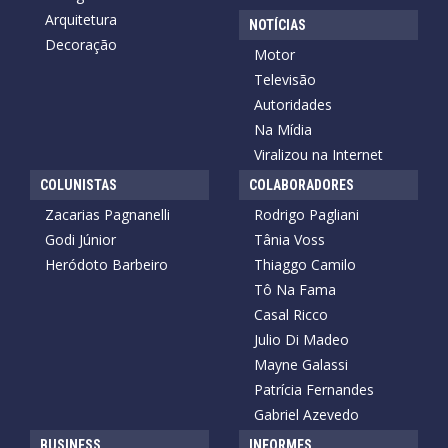
Arquitetura
NOTÍCIAS
Decoração
Motor
Televisão
Autoridades
Na Mídia
Viralizou na Internet
COLUNISTAS
COLABORADORES
Zacarias Pagnanelli
Rodrigo Pagliani
Godi Júnior
Tânia Voss
Heródoto Barbeiro
Thiaggo Camilo
Tô Na Fama
Casal Ricco
Julio Di Madeo
Mayne Galassi
Patrícia Fernandes
Gabriel Azevedo
BUSINESS
INFORMES