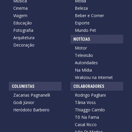
Música
Moda
Cinema
Beleza
Viagem
Beber e Comer
Educação
Esporte
Fotografia
Mundo Pet
Arquitetura
NOTÍCIAS
Decoração
Motor
Televisão
Autoridades
Na Mídia
Viralizou na Internet
COLUNISTAS
COLABORADORES
Zacarias Pagnanelli
Rodrigo Pagliani
Godi Júnior
Tânia Voss
Heródoto Barbeiro
Thiaggo Camilo
Tô Na Fama
Casal Ricco
Julio Di Madeo