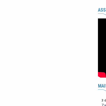
ASS
MAI
3 
Za