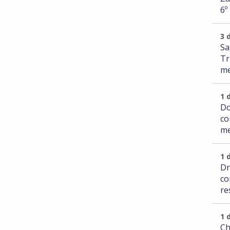
6º
3 
Sa
Tr
me
1 
Do
co
me
1 
Dr
co
re
1 
Ch