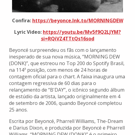
Confira:
https://beyonce.lnk.to/
MORNINGDEW
Lyric Video:
https://youtu.be/Mv5f9Q2LJYM?
si=RQiVZ4TTtQs16sod
Beyoncé surpreendeu os fãs com o lançamento
inesperado de sua nova música, “MORNING DEW
(DONK)”, que estreou no Top 200 do Spotify Brasil,
na 114ª posição, com menos de 24 horas de
contagem oficial para o chart. A faixa inaugura uma
contagem regressiva de 60 dias para o
relançamento de “B'DAY”, o icônico segundo álbum
de estúdio da artista, lançado originalmente em 4
de setembro de 2006, quando Beyoncé completou
25 anos.
Escrita por Beyoncé, Pharrell Williams, The-Dream
e Darius Dixon, e produzida por Beyoncé e Pharrell
Williams, “MORNING DEW (DONK)” é o primeiro