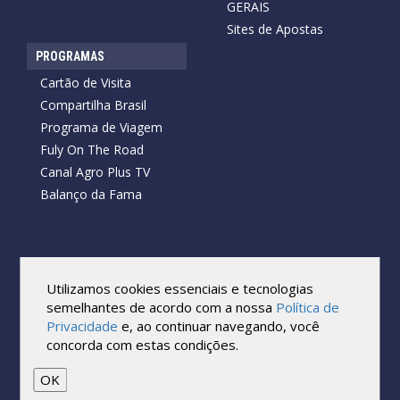
GERAIS
Sites de Apostas
PROGRAMAS
Cartão de Visita
Compartilha Brasil
Programa de Viagem
Fuly On The Road
Canal Agro Plus TV
Balanço da Fama
Copyright © 2026 Cartão de Visita News.
Todos os direitos reservados.
Utilizamos cookies essenciais e tecnologias
Reprodução no todo ou em parte sob qualquer forma ou meio,
semelhantes de acordo com a nossa
Política de
sem expressa autorização por escrito do Cartão de Visita, é
Privacidade
e, ao continuar navegando, você
proibida.
concorda com estas condições.
As marcas e imagens utilizadas no projeto são os direitos autorais
de seus respectivos proprietários. Eles são usados ​​apenas para fins
de exibição.
OK