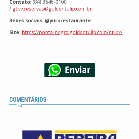
Contato:
(84) 3646-0100
/
gtpv.reservas@goldentulip.com.
br
Redes sociais:
@yururestaurante
Site:
https://ponta-negra.
goldentulip.com/pt-br/
COMENTÁRIOS